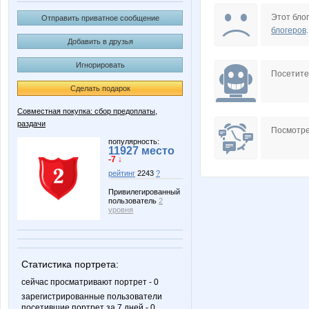
SOFOCHKA
Svetyly
Этот блог
Отправить приватное сообщение
блогеров
.
Добавить в друзья
Игнорировать
confessa*
ego
Посетит
Сделать подарок
Совместная покупка: сбор предоплаты,
раздачи
paradox85
s320an
Посмотре
популярность:
11927 место
-7 ↓
рейтинг
2243
?
Мама Милены
Маша-
Привилегированный
пользователь
2
уровня
ШаГаНэ
Шоп
Статистика портрета:
сейчас просматривают портрет - 0
зарегистрированные пользователи
посетившие портрет за 7 дней - 0