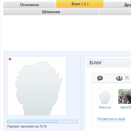
Блог
( 0 )
Основное
Др
Шпионаж
Блог
35
Akira-nn
Akira7
Посмотреть ещё
Портрет заполнен на 72 %